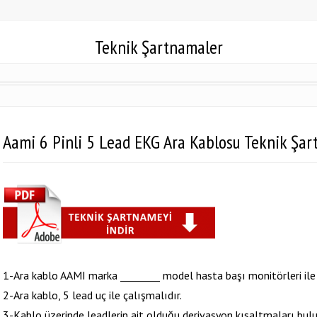
Teknik Şartnamaler
Aami 6 Pinli 5 Lead EKG Ara Kablosu Teknik Şa
1-Ara kablo AAMI marka ________ model hasta başı monitörleri ile
2-Ara kablo, 5 lead uç ile çalışmalıdır.
3-Kablo üzerinde leadlerin ait olduğu derivasyon kısaltmaları bulu