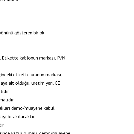
 yönünü gösteren bir ok
r. Etikette kablonun markası, P/N
içindeki etikette ürünün markası,
ya ait olduğu, üretim yeri, CE
lıdır.
malıdır.
rakları demo/muayene kabul
şı bırakılacaktır.
ir.
esinde yazılı olmalı, demo/muayene