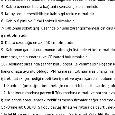
4- Kablo üzerinde hasta bağlantı şeması gösterilmelidir.
5-Kolay temizlenebilirlik için kablo gri renkte olmalıdır.
6- Kablo 6 pinli ve SİYAH soketli olmalıdır.
7-Kablonun soket girişi üzerinde pinlerin zarar görmemesi için giriş
işaretiolmalıdır.
8-Kablo uzunluğu en az 250 cm olmalıdır.
9- Kablonun garanti durumunun takibi için üstünde etiket olmalıdı
numarası, seri numarası ve CE işareti bulunmalıdır.
10- Teslimat sırasında şeffaf kilitli poşet ile verilmelidir. Poşetin 
hangi cihaza uyumlu olduğu, PN numarası, lot numarası, hangi firma
işareti, latex içermediğini belirten işaret ve uyarı işaretleri bulunma
11-Kablo dağınıklığını önlemek için cırt-cırtlı bant ile sarılmış ol
12- Kablonun markası patentli Türk markası olmalı ve patent ev
işlemlerinde sorgulanacak, teklif etmeyen firmalar değerlendirme dı
13-Ürüne ait UBB/ÜTS kodu paylaşılmalı ve fatura da belirtilmelid
14-Teklif veren firmanın ürün markası TSE Hizmet Yeterlilik Belg