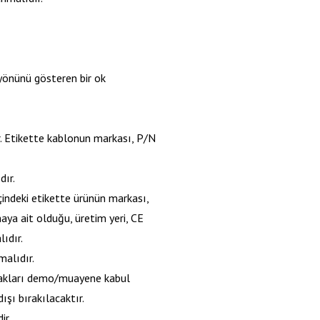
 yönünü gösteren bir ok
r. Etikette kablonun markası, P/N
dır.
içindeki etikette ürünün markası,
ya ait olduğu, üretim yeri, CE
lıdır.
malıdır.
rakları demo/muayene kabul
şı bırakılacaktır.
ir.