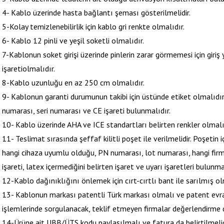
4- Kablo üzerinde hasta bağlantı şeması gösterilmelidir.
5-Kolay temizlenebilirlik için kablo gri renkte olmalıdır.
6- Kablo 12 pinli ve yeşil soketli olmalıdır.
7-Kablonun soket girişi üzerinde pinlerin zarar görmemesi için giriş
işaretiolmalıdır.
8-Kablo uzunluğu en az 250 cm olmalıdır.
9- Kablonun garanti durumunun takibi için üstünde etiket olmalıdı
numarası, seri numarası ve CE işareti bulunmalıdır.
10- Kablo üzerinde AHA ve ICE standartları belirten renkler olmalı
11- Teslimat sırasında şeffaf kilitli poşet ile verilmelidir. Poşetin 
hangi cihaza uyumlu olduğu, PN numarası, lot numarası, hangi firma
işareti, latex içermediğini belirten işaret ve uyarı işaretleri bulunma
12-Kablo dağınıklığını önlemek için cırt-cırtlı bant ile sarılmış ol
13- Kablonun markası patentli Türk markası olmalı ve patent ev
işlemlerinde sorgulanacak, teklif etmeyen firmalar değerlendirme dı
14-Ürüne ait UBB/ÜTS kodu paylaşılmalı ve fatura da belirtilmelid