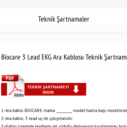
Teknik Şartnamaler
Biocare 3 Lead EKG Ara Kablosu Teknik Şartnam
1-Ara kablo BİOCARE marka ________ model hasta başı monitörleri
2-Ara kablo, 3 lead uç ile çalışmalıdır.
3-Kablo üzerinde leadlerin ait olduğu derivasyon kısaltmaları bulu