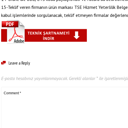
15-Teklif veren firmanın ürün markası TSE Hizmet Yeterlilik Belg
kabul işlemlerinde sorgulanacak, teklif etmeyen firmalar değerlendi
Leave a Reply
E-posta hesabınız yayımlanmayacak.
Gerekli alanlar
*
ile işaretlenmişl