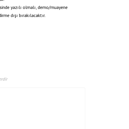
esinde yazılı olmalı, demo/muayene
rme dışı bırakılacaktır.
erdir