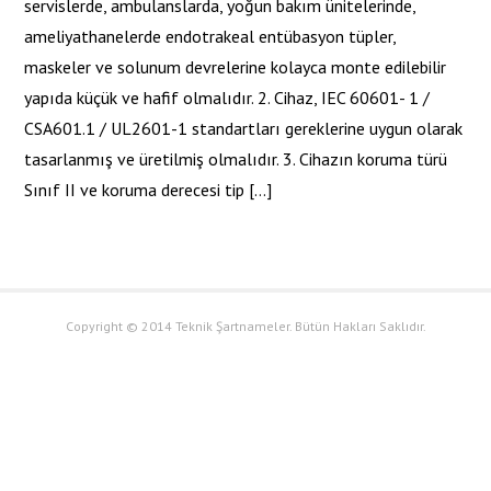
servislerde, ambulanslarda, yoğun bakım ünitelerinde,
ameliyathanelerde endotrakeal entübasyon tüpler,
maskeler ve solunum devrelerine kolayca monte edilebilir
yapıda küçük ve hafif olmalıdır. 2. Cihaz, IEC 60601- 1 /
CSA601.1 / UL2601-1 standartları gereklerine uygun olarak
tasarlanmış ve üretilmiş olmalıdır. 3. Cihazın koruma türü
Sınıf II ve koruma derecesi tip […]
Copyright © 2014 Teknik Şartnameler. Bütün Hakları Saklıdır.