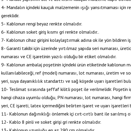
4- Mandalın içindeki kauçuk malzemenin ışığı yansıtmaması için re
gereklidir.
5- Kablonun rengi beyaz renkte olmalıdır.
6- Kablonun soket giriş kısmı gri renkte olmalıdır..
7- Kablonun cihaz girişini kolaylaştırmak adına ok ile yön bildiren i
8- Garanti takibi için üzerinde yırtılmaz yapıda seri numarası, üret
numarası ve CE işaretinin yazılı olduğu bir etiket olmalıdır.
9- Kablonun ambalaj poşetinin içindeki ürün etiketinde kablonun ma
kullanılabileceği, ref (model) numarası, lot numarası, üretim ve so
yeri, suya dayanıklılık standarttı ve sağ köşede uyarı işaretleri bul
10- Teslimat sırasında şeffaf kilitli poşet ile verilmelidir. Poşetin 
hangi cihaza uyumlu olduğu, PN numarası, lot numarası, hangi firm
yeri, CE işareti, latex içermediğini belirten işaret ve uyarı işaretleri
11- Kablonun dağınıklığı önlemek içi cırt-cırtlı bant ile sarılmış o
12- Kablo 8 pinli ve soket girişi gri renkte olmalıdır.
13- Kablonun uzunluğu en az 290 cm olmalıdır.