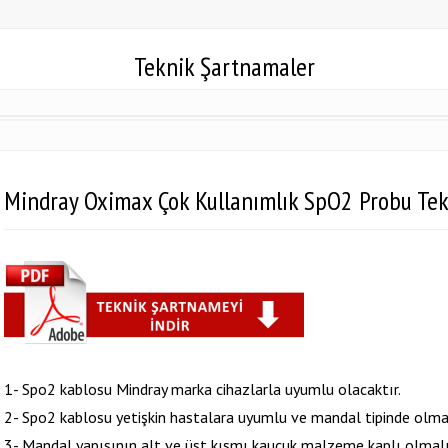
Teknik Şartnamaler
Mindray Oximax Çok Kullanımlık SpO2 Probu Te
1- Spo2 kablosu Mindray marka cihazlarla uyumlu olacaktır.
2- Spo2 kablosu yetişkin hastalara uyumlu ve mandal tipinde olmal
3- Mandal yapısının alt ve üst kısmı kauçuk malzeme kaplı olmalı