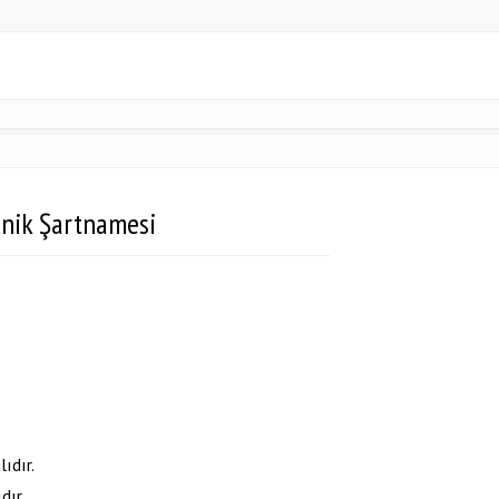
knik Şartnamesi
ıdır.
dır.