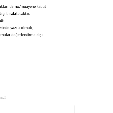
rakları demo/muayene kabul
şı bırakılacaktır.
ir.
sinde yazılı olmalı,
rmalar değerlendirme dışı
erdir