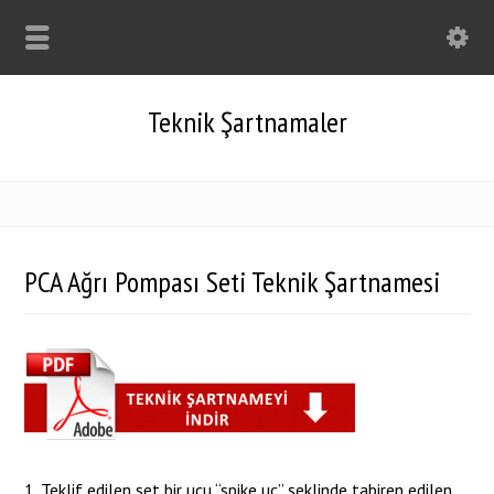
Teknik Şartnamaler
PCA Ağrı Pompası Seti Teknik Şartnamesi
1. Teklif edilen set bir ucu “spike uç” şeklinde tabiren edilen