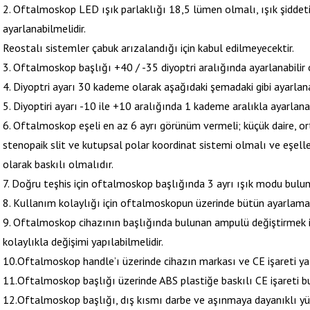
2. Oftalmoskop LED ışık parlaklığı 18,5 lümen olmalı, ışık şiddeti 
ayarlanabilmelidir.
Reostalı sistemler çabuk arızalandığı için kabul edilmeyecektir.
3. Oftalmoskop başlığı +40 / -35 diyoptri aralığında ayarlanabilir 
4. Diyoptri ayarı 30 kademe olarak aşağıdaki şemadaki gibi ayarlana
5. Diyoptiri ayarı -10 ile +10 aralığında 1 kademe aralıkla ayarlanab
6. Oftalmoskop eşeli en az 6 ayrı görünüm vermeli; küçük daire, orta
stenopaik slit ve kutupsal polar koordinat sistemi olmalı ve eşel
olarak baskılı olmalıdır.
7. Doğru teşhis için oftalmoskop başlığında 3 ayrı ışık modu bulunm
8. Kullanım kolaylığı için oftalmoskopun üzerinde bütün ayarlamala
9. Oftalmoskop cihazının başlığında bulunan ampulü değiştirmek i
kolaylıkla değişimi yapılabilmelidir.
10.Oftalmoskop handle’ı üzerinde cihazın markası ve CE işareti yaz
11.Oftalmoskop başlığı üzerinde ABS plastiğe baskılı CE işareti b
12.Oftalmoskop başlığı, dış kısmı darbe ve aşınmaya dayanıklı yüks