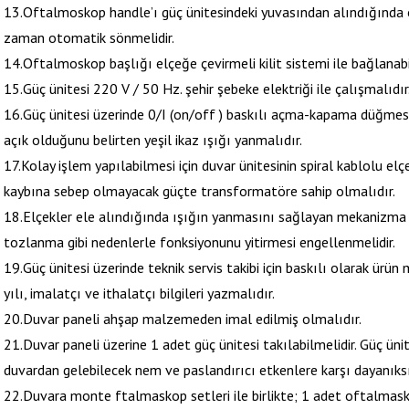
13.Oftalmoskop handle’ı güç ünitesindeki yuvasından alındığında 
zaman otomatik sönmelidir.
14.Oftalmoskop başlığı elçeğe çevirmeli kilit sistemi ile bağlanabi
15.Güç ünitesi 220 V / 50 Hz. şehir şebeke elektriği ile çalışmalıdır
16.Güç ünitesi üzerinde 0/I (on/off ) baskılı açma-kapama düğmes
açık olduğunu belirten yeşil ikaz ışığı yanmalıdır.
17.Kolay işlem yapılabilmesi için duvar ünitesinin spiral kablolu el
kaybına sebep olmayacak güçte transformatöre sahip olmalıdır.
18.Elçekler ele alındığında ışığın yanmasını sağlayan mekanizma
tozlanma gibi nedenlerle fonksiyonunu yitirmesi engellenmelidir.
19.Güç ünitesi üzerinde teknik servis takibi için baskılı olarak ürü
yılı, imalatçı ve ithalatçı bilgileri yazmalıdır.
20.Duvar paneli ahşap malzemeden imal edilmiş olmalıdır.
21.Duvar paneli üzerine 1 adet güç ünitesi takılabilmelidir. Güç ünit
duvardan gelebilecek nem ve paslandırıcı etkenlere karşı dayanıksı
22.Duvara monte ftalmaskop setleri ile birlikte; 1 adet oftalmask