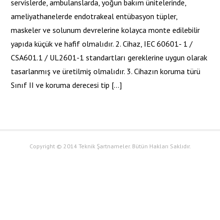
servislerde, ambulanslarda, yoğun bakım ünitelerinde,
ameliyathanelerde endotrakeal entübasyon tüpler,
maskeler ve solunum devrelerine kolayca monte edilebilir
yapıda küçük ve hafif olmalıdır. 2. Cihaz, IEC 60601- 1 /
CSA601.1 / UL2601-1 standartları gereklerine uygun olarak
tasarlanmış ve üretilmiş olmalıdır. 3. Cihazın koruma türü
Sınıf II ve koruma derecesi tip […]
Copyright © 2014 Teknik Şartnameler. Bütün Hakları Saklıdır.