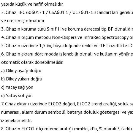
yapıda küçük ve hafif olmalıdır.
2. Cihaz, IEC 60601- 1 / CSA601.1 / UL2601-1 standartları gerekl
ve üretilmiş olmalıdır.
3. Cihazın koruma türü Sınıf II ve koruma derecesi tip BF olmalıdır
4. Cihazın ölçüm metodu Non-Dispersive InfraRed Spectroscopy ol
5. Cihazın üzerinde 1,5 inç büyüklüğünde renkli ve TFT özellikte L
6. Cihazın ekranı dört modda izlenebilir olmalı ve kullanım yönüne 
otomatik olarak dönebilmelidir.
a) Dikey aşağı doğru
b) Dikey yukarı doğru
c) Yatay sağ yön
d) Yatay sol yön
7. Cihaz ekranı üzerinde EtCO2 değeri, EtCO2 trend grafiği, soluk sa
numarası, alarm durum sembolü, batarya doluluk göstergesi ve yaz
izlenebilmelidir.
8. Cihazın EtCO2 ölçümleme aralığı mmHg, kPa, % olarak 3 farklı