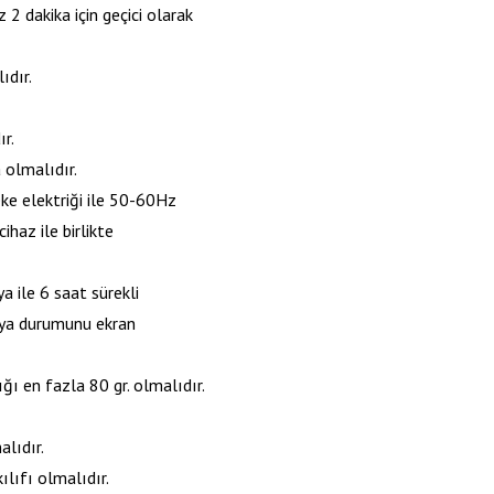
 2 dakika için geçici olarak
ıdır.
r.
 olmalıdır.
eke elektriği ile 50-60Hz
haz ile birlikte
a ile 6 saat sürekli
arya durumunu ekran
ğı en fazla 80 gr. olmalıdır.
lıdır.
lıfı olmalıdır.