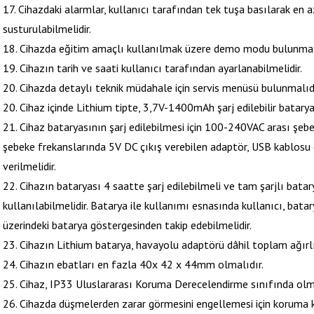
17. Cihazdaki alarmlar, kullanıcı tarafından tek tuşa basılarak en az
susturulabilmelidir.
18. Cihazda eğitim amaçlı kullanılmak üzere demo modu bulunmal
19. Cihazın tarih ve saati kullanıcı tarafından ayarlanabilmelidir.
20. Cihazda detaylı teknik müdahale için servis menüsü bulunmalıdı
20. Cihaz içinde Lithium tipte, 3,7V-1400mAh şarj edilebilir batarya
21. Cihaz bataryasının şarj edilebilmesi için 100-240VAC arası şeb
şebeke frekanslarında 5V DC çıkış verebilen adaptör, USB kablosu ci
verilmelidir.
22. Cihazın bataryası 4 saatte şarj edilebilmeli ve tam şarjlı batary
kullanılabilmelidir. Batarya ile kullanımı esnasında kullanıcı, bat
üzerindeki batarya göstergesinden takip edebilmelidir.
23. Cihazın Lithium batarya, havayolu adaptörü dâhil toplam ağırlı
24. Cihazın ebatları en fazla 40x 42 x 44mm olmalıdır.
25. Cihaz, IP33 Uluslararası Koruma Derecelendirme sınıfında olma
26. Cihazda düşmelerden zarar görmesini engellemesi için koruma kı