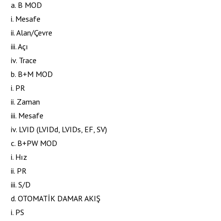
a. B MOD
i. Mesafe
ii. Alan/Çevre
iii. Açı
iv. Trace
b. B+M MOD
i. PR
ii. Zaman
iii. Mesafe
iv. LVID (LVIDd, LVIDs, EF, SV)
c. B+PW MOD
i. Hız
ii. PR
iii. S/D
d. OTOMATİK DAMAR AKIŞ
i. PS