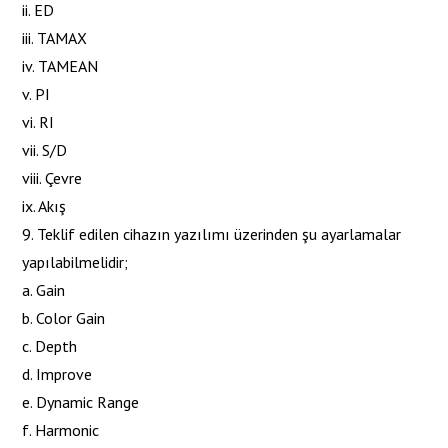
ii. ED
iii. TAMAX
iv. TAMEAN
v. PI
vi. RI
vii. S/D
viii. Çevre
ix. Akış
9. Teklif edilen cihazın yazılımı üzerinden şu ayarlamalar
yapılabilmelidir;
a. Gain
b. Color Gain
c. Depth
d. Improve
e. Dynamic Range
f. Harmonic